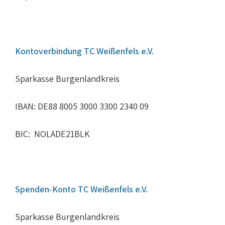
Jugend-Tennis-Camp 2017
Jugend-Tennis-Camp 2018
Kontoverbindung TC Weißenfels e.V.
Impressionen 2018
Sparkasse Burgenlandkreis
JHV 2019
IBAN: DE88 8005 3000 3300 2340 09
Platz-Instandsetzung 2019
BIC: NOLADE21BLK
Jugend-Tennis-Camp 2019
Spenden-Konto TC Weißenfels e.V.
Sparkasse Burgenlandkreis