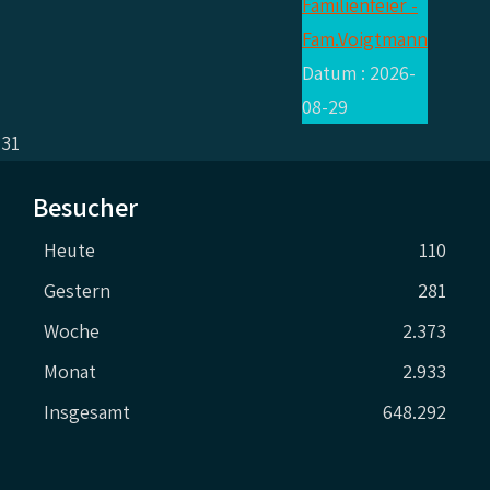
Familienfeier -
Fam.Voigtmann
Datum :
2026-
08-29
31
Besucher
Heute
110
Gestern
281
Woche
2.373
Monat
2.933
Insgesamt
648.292