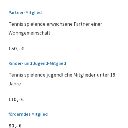
Partner-Mitglied
SA Jugend 2015
Tennis spielende erwachsene Partner einer
DST 2015
Wohngemeinschaft
Richtfest Klubhaus 2016
150,- €
Neubau Klubhaus 2016/17
Kinder- und Jugend-Mitglied
DST 2016
Tennis spielende jugendliche Mitglieder unter 18
Jahre
Herbst-Doppel-Turnier 2017
110,- €
Einweihung Klubhaus 2017
förderndes Mitglied
Arbeitseinsatz 2017
80,- €