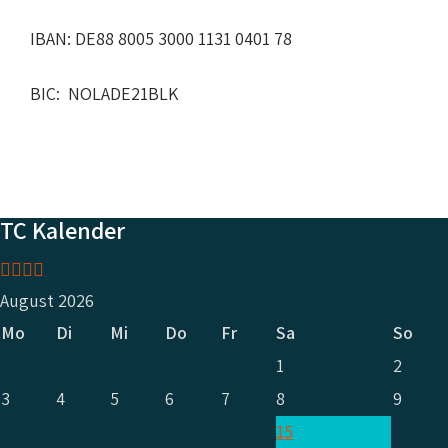
IBAN: DE88 8005 3000 1131 0401 78
BIC: NOLADE21BLK
TC Kalender
Vorheriges
Vorheriger
Nächstes
Nächstes
Jahr
Monat
Jahr
Monat
August 2026
Mo
Di
Mi
Do
Fr
Sa
So
1
2
3
4
5
6
7
8
9
15